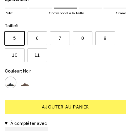
Rating of 1 means Petit.
Petit
Correspond à la taille
Grand
Middle rating means Correspond à la taille.
Rating of 5 means Grand.
Taille
5
The rating of this product for "" is 3.
5
6
7
8
9
10
11
Couleur:
Noir
noir
brun
AJOUTER AU PANIER
À compléter avec