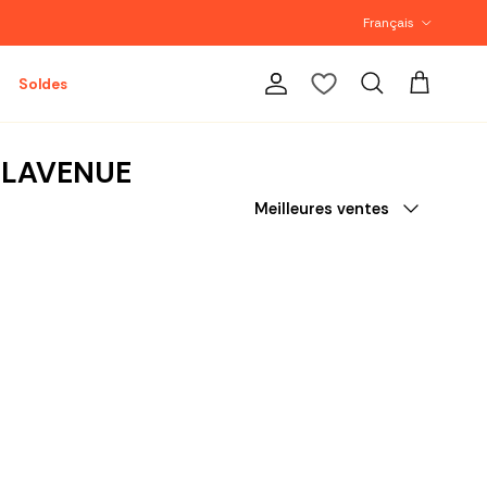
Langue
Français
Soldes
Compte
Panier
Recherche
 LAVENUE
Trier par
Meilleures ventes