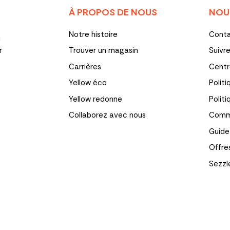
À PROPOS DE NOUS
NOU
Notre histoire
Cont
u
r
Trouver un magasin
Suiv
Carrières
Centr
Yellow éco
Politi
Yellow redonne
Polit
Collaborez avec nous
Comme
Guide
Offre
Sezzl