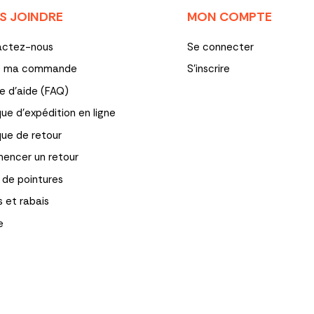
S JOINDRE
MON COMPTE
actez-nous
Se connecter
re ma commande
S'inscrire
e d'aide (FAQ)
que d’expédition en ligne
ique de retour
ncer un retour
 de pointures
s et rabais
e