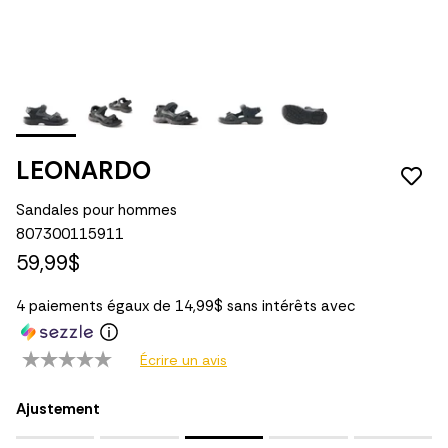
LEONARDO
Sandales pour hommes
807300115911
59,99$
4 paiements égaux de 14,99$ sans intérêts avec
Écrire un avis
Ajustement
Rating of 1 means Petit.