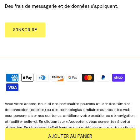
Des frais de messagerie et de données s’appliquent.
S’INSCRIRE
Politique sur la Vie Privée
Termes et conditions
Avec votre accord, nous et nos partenaires pouvons utiliser des témoins
de connexion (cookies) ou des technologies similaires sur nos sites web
Préférences relatives aux cookies
pour personnaliser nos contenus, améliorer votre expérience de navigation,
et faciliter celle-ci. En cliquant sur « Accepter », vous consentez à cette
utilisation. En choisissant «Préférences», vous définissez vos autorisations.
Langue
Français
Pour obtenir plus de détails, consultez notre
Politique de confidentialité
.
AJOUTER AU PANIER
Peu importe votre choix, notre site Web reste accessible en tout temps.