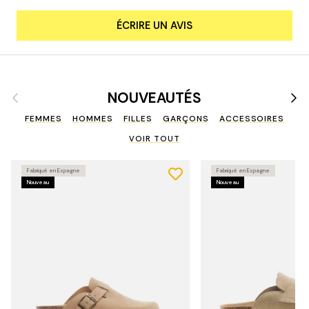
ÉCRIRE UN AVIS
Précédent
Suiv
NOUVEAUTÉS
FEMMES
HOMMES
FILLES
GARÇONS
ACCESSOIRES
VOIR TOUT
Fabriqué en Espagne
Fabriqué en Espagne
Nouveau
Nouveau