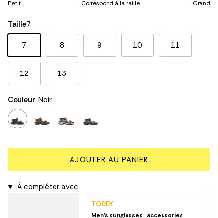
Petit
Correspond à la taille
Grand
Middle rating means Correspond à la taille.
Rating of 5 means Grand.
Taille
7
The rating of this product for "" is 3.
7
8
9
10
11
12
13
Couleur:
Noir
noir
brun
tan
charbon
AJOUTER AU PANIER
À compléter avec
TODDY
Men's sunglasses | accessories