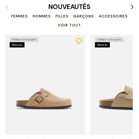
Précédent
Suiv
NOUVEAUTÉS
FEMMES
HOMMES
FILLES
GARÇONS
ACCESSOIRES
VOIR TOUT
Fabriqué en Espagne
Fabriqué en Espagne
Nouveau
Nouveau