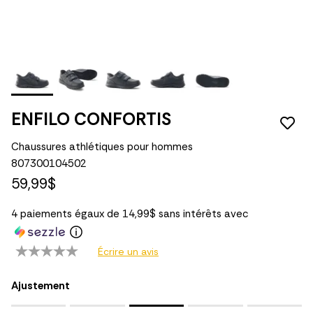
ENFILO CONFORTIS
Chaussures athlétiques pour hommes
807300104502
59,99$
4 paiements égaux de 14,99$ sans intérêts avec
Écrire un avis
Ajustement
Rating of 1 means Petit.