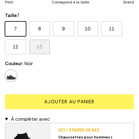
Petit
Correspond à la taille
Grand
Middle rating means Correspond à la taille.
Rating of 5 means Grand.
Taille
7
The rating of this product for "" is 3.
7
8
9
10
11
12
13
Couleur:
Noir
noir
AJOUTER AU PANIER
À compléter avec
KEY | 3 PAIRES DE BAS
Chaussettes pour hommes |