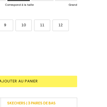
Correspond à la taille
Grand
espond à la taille.
.
 for "" is 3.
9
10
11
12
ne
AJOUTER AU PANIER
SKECHERS | 3 PAIRES DE BAS