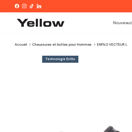
Aller au contenu
Facebook
Instagram
TikTok
LinkedIn
Nouveaut
Accueil
Chaussures et bottes pour Hommes
ENFILO VECTEUR L
Technologie Enfilo