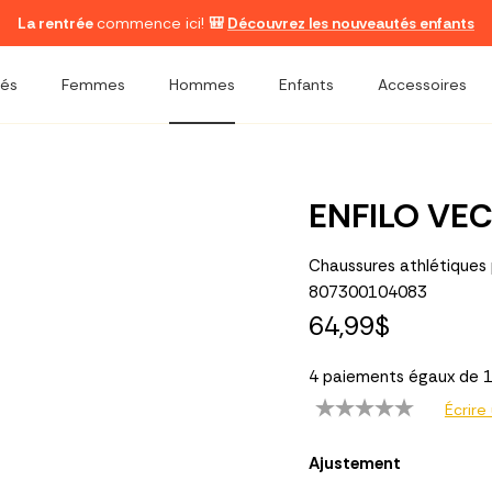
La rentrée
commence ici!
🎒
Découvrez les nouveautés enfants
és
Femmes
Hommes
Enfants
Accessoires
ENFILO VEC
Chaussures athlétique
807300104083
64,99$
4 paiements égaux de 1
Écrire
Ajustement