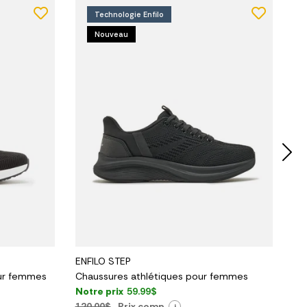
Technologie Enfilo
Nouveau
ENFILO STEP
OA
ur femmes
Chaussures athlétiques pour femmes
Ch
Notre prix
59.99$
No
120,00$
Prix comp.
15