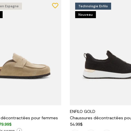
 en Espagne
Technologie Enfilo
Nouveau
ENFILO GOLD
 décontractées pour femmes
Chaussures décontractées po
79.99$
54.99$
ix comp.