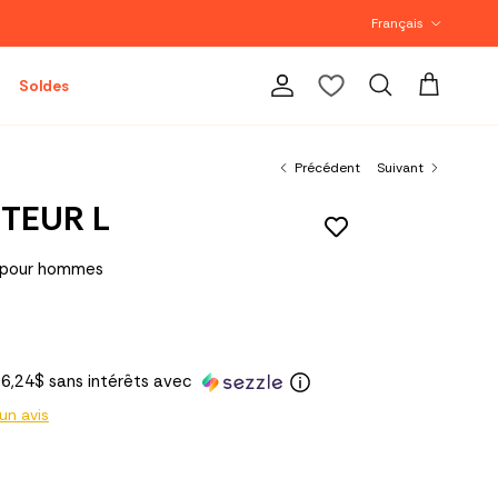
Langue
Français
Soldes
Compte
Panier
Recherche
Précédent
Suivant
TEUR L
s pour hommes
6,24$ sans intérêts avec
 un avis