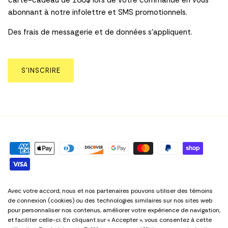
carte-cadeau de 100$ lors de votre commande en vous
abonnant à notre infolettre et SMS promotionnels.
Des frais de messagerie et de données s’appliquent.
S’INSCRIRE
Politique sur la Vie Privée
Termes et conditions
Avec votre accord, nous et nos partenaires pouvons utiliser des témoins
de connexion (cookies) ou des technologies similaires sur nos sites web
Préférences relatives aux cookies
pour personnaliser nos contenus, améliorer votre expérience de navigation,
et faciliter celle-ci. En cliquant sur « Accepter », vous consentez à cette