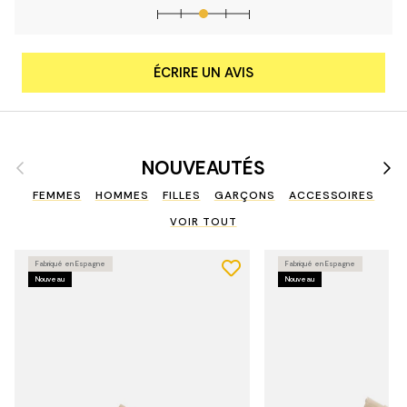
ÉCRIRE UN AVIS
Précédent
Suiv
NOUVEAUTÉS
FEMMES
HOMMES
FILLES
GARÇONS
ACCESSOIRES
VOIR TOUT
Fabriqué en Espagne
Fabriqué en Espagne
Nouveau
Nouveau